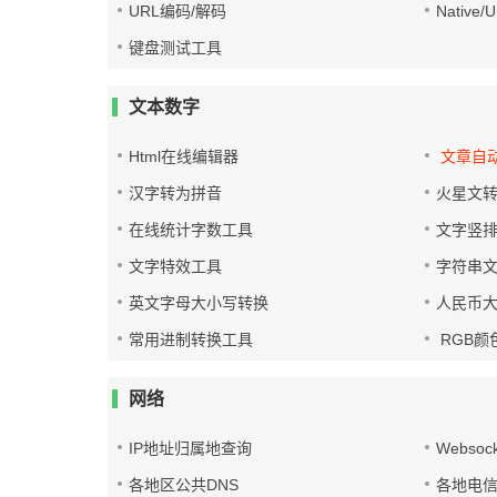
URL编码/解码
Native
键盘测试工具
文本数字
Html在线编辑器
文章自
汉字转为拼音
火星文
在线统计字数工具
文字竖
文字特效工具
字符串
英文字母大小写转换
人民币
常用进制转换工具
RGB颜
网络
IP地址归属地查询
Websoc
各地区公共DNS
各地电信