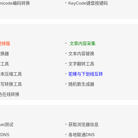
/Unicode编码转换
KeyCode键盘按键码
动排版
文章内容采集
转换器
文本内容替换
排工具
文字翻转工具
文本压缩工具
驼峰与下划线互转
大写转换工具
随机数生成器
色在线转换
ket测试
获取浏览器信息
DNS
各地联通DNS