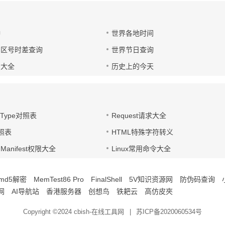
钟
世界各地时间
国区号时差查询
世界节日查询
号大全
历史上的今天
t-Type对照表
Request请求大全
对照表
HTML特殊字符转义
d Manifest权限大全
Linux常用命令大全
md5解密
MemTest86 Pro
FinalShell
5V知识资源网
防伪码查询
网
AI导航站
香港服务器
创想鸟
铁耙云
高仿皮夾
Copyright ©2024
cbish-在线工具网
|
苏ICP备2020060534号