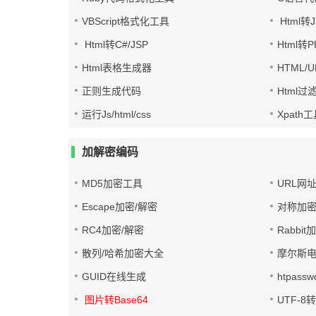
VBScript格式化工具
Html转J
Html转C#/JSP
Html转
Html表格生成器
HTML/
正则生成代码
Html过
运行Js/html/css
Xpath
加解密编码
MD5加密工具
URL网
Escape加密/解密
对称加密
RC4加密/解密
Rabbit
散列/哈希加密大全
摩尔斯
GUID在线生成
htpass
图片转Base64
UTF-8