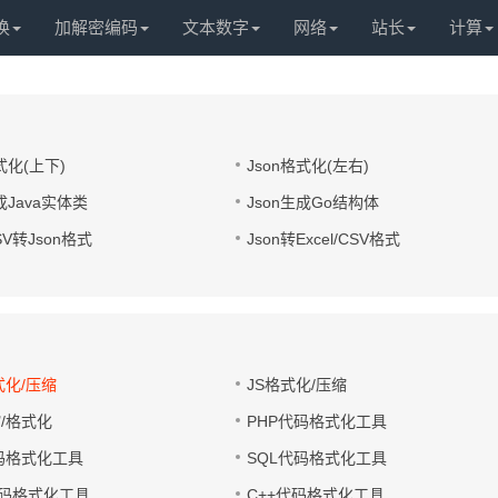
换
加解密编码
文本数字
网络
站长
计算
式化(上下)
Json格式化(左右)
成Java实体类
Json生成Go结构体
CSV转Json格式
Json转Excel/CSV格式
式化/压缩
JS格式化/压缩
缩/格式化
PHP代码格式化工具
代码格式化工具
SQL代码格式化工具
码格式化工具
C++代码格式化工具