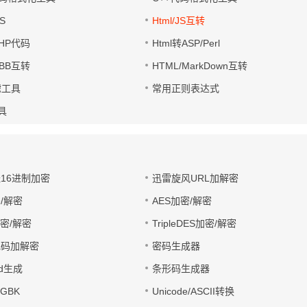
S
Html/JS互转
PHP代码
Html转ASP/Perl
UBB互转
HTML/MarkDown互转
滤工具
常用正则表达式
工具
址16进制加密
迅雷旋风URL加解密
/解密
AES加密/解密
加密/解密
TripleDES加密/解密
电码加解密
密码生成器
wd生成
条形码生成器
转GBK
Unicode/ASCII转换