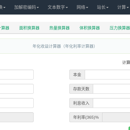
换
加解密编码
文本数字
网络
站长
计算
计算器
面积换算器
热量换算器
体积换算器
压力换算器
年化收益计算器（年化利率计算器）
计
本金
存款天数
利息收入
年利率(365)%