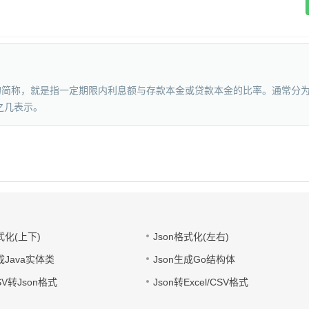
”的简称，就是指一定期限内利息额与存款本金或贷款本金的比率。通常分
之几表示。
式化(上下)
Json格式化(左右)
成Java实体类
Json生成Go结构体
CSV转Json格式
Json转Excel/CSV格式