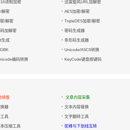
址16进制加密
迅雷旋风URL加解密
/解密
AES加密/解密
加密/解密
TripleDES加密/解密
电码加解密
密码生成器
wd生成
条形码生成器
转GBK
Unicode/ASCII转换
/Unicode编码转换
KeyCode键盘按键码
动排版
文章内容采集
转换器
文本内容替换
排工具
文字翻转工具
文本压缩工具
驼峰与下划线互转