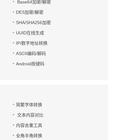
Base64加密/解密
DES加密/解密
SHA/SHA256加密
UUID在线生成
IP/数字地址转换
ASCII编码/解码
Android按键码
简繁字体转换
文本内容对比
内容去重工具
全角半角转换