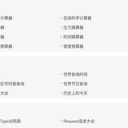
码计算器
在线科学计算器
算器
压力换算器
算器
时间换算器
小换算器
密度换算器
钟
世界各地时间
国区号时差查询
世界节日查询
号大全
历史上的今天
t-Type对照表
Request请求大全