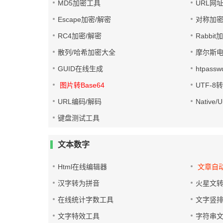
MD5加密工具
URL网
Escape加密/解密
对称加密
RC4加密/解密
Rabbit
散列/哈希加密大全
摩尔斯
GUID在线生成
htpass
图片转Base64
UTF-8
URL编码/解码
Native
键盘测试工具
文本数字
Html在线编辑器
文章自
汉字转为拼音
火星文
在线统计字数工具
文字竖
文字特效工具
字符串