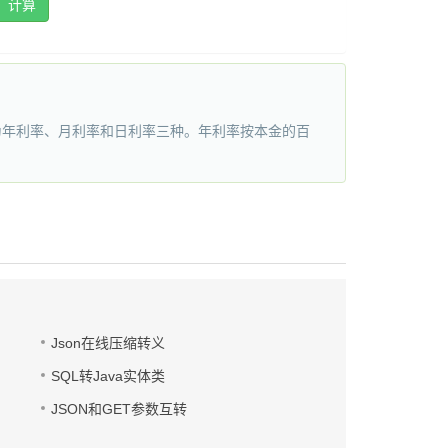
计算
为年利率、月利率和日利率三种。年利率按本金的百
Json在线压缩转义
SQL转Java实体类
JSON和GET参数互转