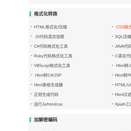
格式化转换
HTML格式化/压缩
CSS格
JS代码混合加密
SQL压
C#代码格式化工具
JAVA
Ruby代码格式化工具
C语言代
VBScript格式化工具
Html转J
Html转C#/JSP
Html转
Html表格生成器
HTML/
正则生成代码
Html过
运行Js/html/css
Xpath
加解密编码