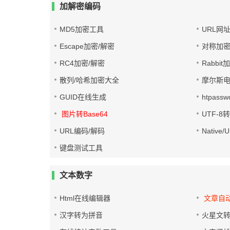
加解密编码
MD5加密工具
URL网
Escape加密/解密
对称加密
RC4加密/解密
Rabbit
散列/哈希加密大全
摩尔斯
GUID在线生成
htpass
图片转Base64
UTF-8
URL编码/解码
Native
键盘测试工具
文本数字
Html在线编辑器
文章自
汉字转为拼音
火星文