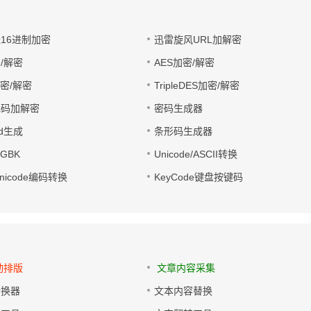
址16进制加密
迅雷旋风URL加解密
/解密
AES加密/解密
加密/解密
TripleDES加密/解密
电码加解密
密码生成器
wd生成
条形码生成器
转GBK
Unicode/ASCII转换
/Unicode编码转换
KeyCode键盘按键码
动排版
文章内容采集
转换器
文本内容替换