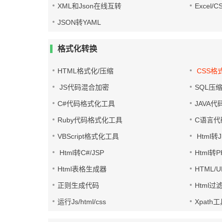
XML和Json在线互转
Excel/
JSON转YAML
格式化转换
HTML格式化/压缩
CSS格
JS代码混合加密
SQL压
C#代码格式化工具
JAVA
Ruby代码格式化工具
C语言代
VBScript格式化工具
Html转J
Html转C#/JSP
Html转
Html表格生成器
HTML/
正则生成代码
Html过
运行Js/html/css
Xpath