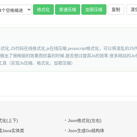
复制
式化,JS代码在线格式化,js在线压缩,javascript格式化，可以将凌乱
做出了很绚丽的效果而欣喜的时候,是否想过提高Js的效率,很多网站的J
工具（实现Js压缩、格式化、加密压缩）
式化(上下)
Json格式化(左右)
成Java实体类
Json生成Go结构体