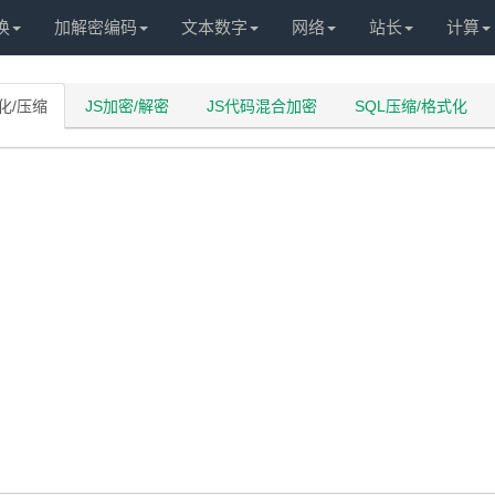
换
加解密编码
文本数字
网络
站长
计算
化/压缩
JS加密/解密
JS代码混合加密
SQL压缩/格式化