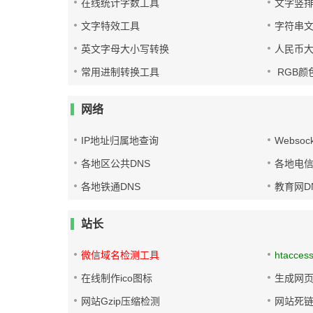
在线统计字数工具
文字竖
文字特效工具
字符串
英文字母大小写转换
人民币
常用进制转换工具
RGB颜
网络
IP地址归属地查询
Websoc
各地区公共DNS
各地电信
各地铁通DNS
教育网D
站长
微信域名检测工具
htacces
在线制作ico图标
生成网页
网站Gzip压缩检测
网站死