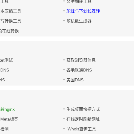
排工具
文字翻转工具
文本压缩工具
驼峰与下划线互转
大写转换工具
随机数生成器
色在线转换
ket测试
获取浏览器信息
DNS
各地联通DNS
NS
美国DNS
s转nginx
生成桌面快捷方式
Meta标签
在线定时刷新网址
链检测
Whois查询工具