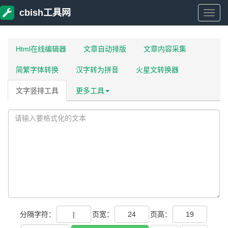
cbish工具网
cbish
工
Html在线编辑器
文章自动排版
文章内容采集
简繁字体转换
汉字转为拼音
火星文转换器
具
文字竖排工具
更多工具
网
分隔字符：
页宽：
页高：