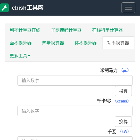
cbish工具网
cbish
工
利率计算器在线
子网掩码计算器
在线科学计算器
面积换算器
热量换算器
体积换算器
功率换算器
具
更多工具
网
米制马力
（ps）
换算
千卡/秒
（kcal/s）
换算
千瓦
（kW）