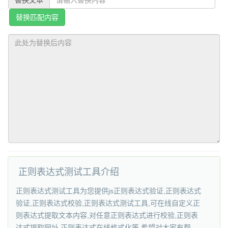
替换文本
替换匹配内容
正则表达式测试工具介绍
正则表达式测试工具为您提供js正则表达式验证,正则表达式
验证,正则表达式校验,正则表达式测试工具,可在线自定义正
则表达式提取文本内容,对任意正则表达式进行校验,正则表
达式提取网址,正则表达式在线格式化等,希望对大家有帮