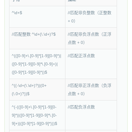
^\d+$
//匹配非负整数（正整数
+ 0）
//匹配整数 ^\d+(\.\d+)?$
//匹配非负浮点数（正浮
点数 + 0）
^(([0-9]+\.[0-9]*[1-9][0-9]*)|
//匹配正浮点数
([0-9]*[1-9][0-9]*\.[0-9]+)|
([0-9]*[1-9][0-9]*))$
^((-\d+(\.\d+)?)|(0+
//匹配非正浮点数（负浮
(\.0+)?))$
点数 + 0）
^(-(([0-9]+\.[0-9]*[1-9][0-
//匹配负浮点数
9]*)|([0-9]*[1-9][0-9]*\.[0-
9]+)|([0-9]*[1-9][0-9]*)))$