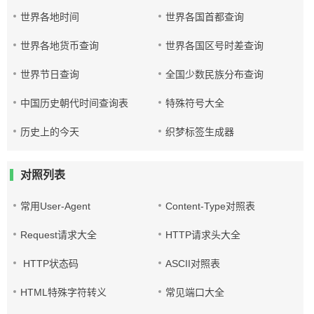
世界各地时间
世界各国首都查询
世界各地货币查询
世界各国区号时差查询
世界节日查询
全国少数民族分布查询
中国历史朝代时间查询表
特殊符号大全
历史上的今天
织梦标签生成器
对照列表
常用User-Agent
Content-Type对照表
Request请求大全
HTTP请求头大全
HTTP状态码
ASCII对照表
HTML特殊字符转义
常见端口大全