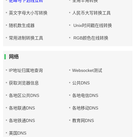
驼峰与下划线互转
全角半角转换
英文字母大小写转换
人民币大写转换工具
随机数生成器
Unix时间戳在线转换
常用进制转换工具
RGB颜色在线转换
网络
IP地址归属地查询
Websocket测试
获取浏览器信息
公共DNS
各地区公共DNS
各地电信DNS
各地联通DNS
各地移动DNS
各地铁通DNS
教育网DNS
美国DNS