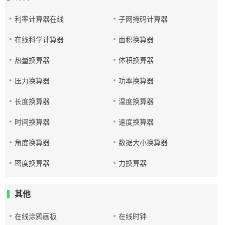
利率计算器在线
子网掩码计算器
在线科学计算器
面积换算器
热量换算器
体积换算器
压力换算器
功率换算器
长度换算器
温度换算器
时间换算器
速度换算器
角度换算器
数据大小换算器
密度换算器
力换算器
其他
在线涂鸦画板
在线时钟