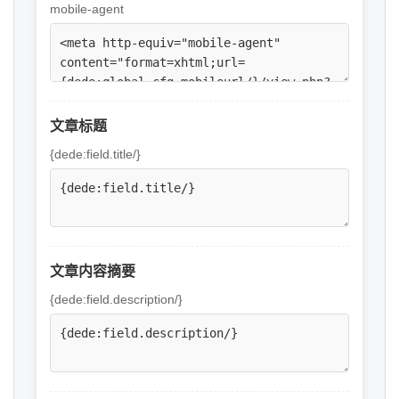
mobile-agent
文章标题
{dede:field.title/}
文章内容摘要
{dede:field.description/}