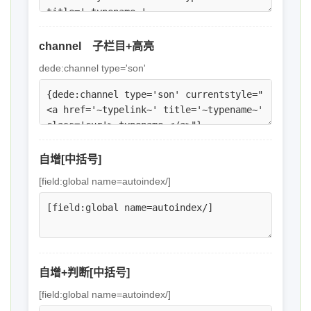
channel 子栏目+高亮
dede:channel type='son'
自增[中括号]
[field:global name=autoindex/]
自增+判断[中括号]
[field:global name=autoindex/]