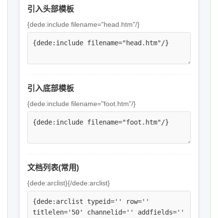
引入头部模板
{dede:include filename="head.htm"/}
引入底部模板
{dede:include filename="foot.htm"/}
文档列表(常用)
{dede:arclist}{/dede:arclist}