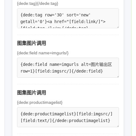
{dede:tag}{/dede:tag}
图集图片调用
{dede:field name=imgurls/}
图集图片调用
{dede:productimagelist}