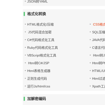
JSON转YAML
格式化转换
HTML格式化/压缩
CSS格
JS代码混合加密
SQL压
C#代码格式化工具
JAVA
Ruby代码格式化工具
C语言代
VBScript格式化工具
Html转J
Html转C#/JSP
Html转
Html表格生成器
HTML/
正则生成代码
Html过
运行Js/html/css
Xpath
加解密编码