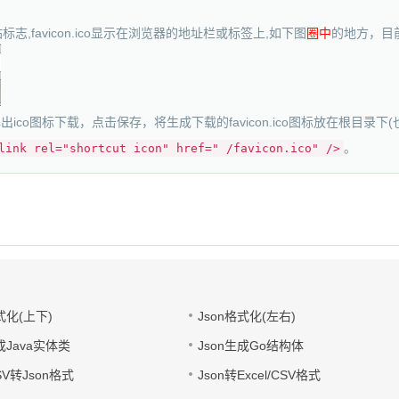
志,favicon.ico显示在浏览器的地址栏或标签上,如下图
圈中
的地方，目
动弹出ico图标下载，点击保存，将生成下载的favicon.ico图标放在根目录
。
link rel="shortcut icon" href=" /favicon.ico" />
式化(上下)
Json格式化(左右)
成Java实体类
Json生成Go结构体
CSV转Json格式
Json转Excel/CSV格式