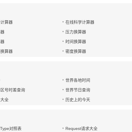
码计算器
在线科学计算器
算器
压力换算器
算器
时间换算器
小换算器
密度换算器
钟
世界各地时间
国区号时差查询
世界节日查询
号大全
历史上的今天
t-Type对照表
Request请求大全