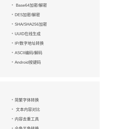
Base64加密/解密
DES加密/解密
SHA/SHA256加密
UUID在线生成
IP/数字地址转换
ASCII编码/解码
Android按键码
简繁字体转换
文本内容对比
内容去重工具
全角半角转换