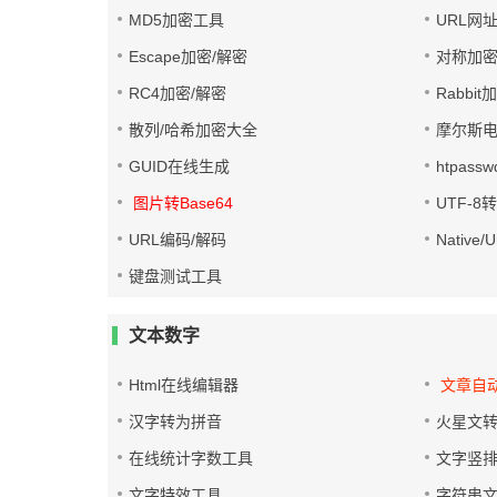
MD5加密工具
URL网
Escape加密/解密
对称加密
RC4加密/解密
Rabbit
散列/哈希加密大全
摩尔斯
GUID在线生成
htpass
图片转Base64
UTF-8
URL编码/解码
Native
键盘测试工具
文本数字
Html在线编辑器
文章自
汉字转为拼音
火星文
在线统计字数工具
文字竖
文字特效工具
字符串