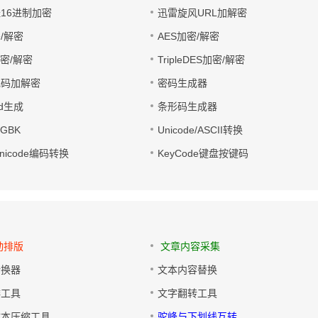
址16进制加密
迅雷旋风URL加解密
/解密
AES加密/解密
加密/解密
TripleDES加密/解密
电码加解密
密码生成器
wd生成
条形码生成器
转GBK
Unicode/ASCII转换
/Unicode编码转换
KeyCode键盘按键码
动排版
文章内容采集
转换器
文本内容替换
排工具
文字翻转工具
文本压缩工具
驼峰与下划线互转