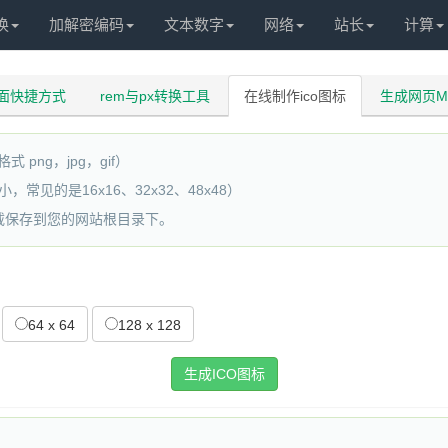
换
加解密编码
文本数字
网络
站长
计算
面快捷方式
rem与px转换工具
在线制作ico图标
生成网页M
png，jpg，gif）
见的是16x16、32x32、48x48）
下载保存到您的网站根目录下。
64 x 64
128 x 128