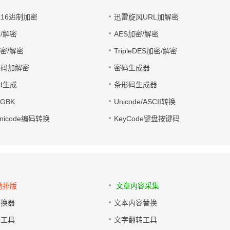
址16进制加密
迅雷旋风URL加解密
/解密
AES加密/解密
加密/解密
TripleDES加密/解密
电码加解密
密码生成器
wd生成
条形码生成器
转GBK
Unicode/ASCII转换
/Unicode编码转换
KeyCode键盘按键码
动排版
文章内容采集
转换器
文本内容替换
排工具
文字翻转工具