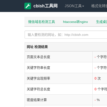
cbish工具网
JSON工具
格式化转
微信域名检测工具
htaccess转nginx
生成桌
网址 检测结果
页面文本总长度
-
个字符
关键字符串长度
-
个字符
关键字出现频率
0
次
关键字符总长度
0
个字
密度结果计算
-
%