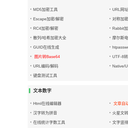
MD5加密工具
URL网
Escape加密/解密
对称加密
RC4加密/解密
Rabbit
散列/哈希加密大全
摩尔斯
GUID在线生成
htpass
图片转Base64
UTF-8
URL编码/解码
Native
键盘测试工具
文本数字
Html在线编辑器
文章自
汉字转为拼音
火星文
在线统计字数工具
文字竖