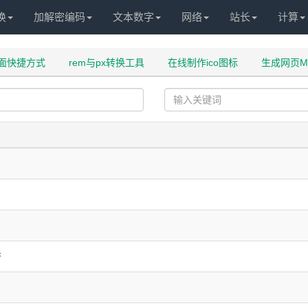
换
加解密编码
文本数字
网络
站长
计算
面快捷方式
rem与px转换工具
在线制作ico图标
生成网页M
符