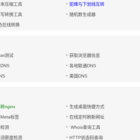
文本压缩工具
驼峰与下划线互转
大写转换工具
随机数生成器
色在线转换
ket测试
获取浏览器信息
DNS
各地联通DNS
NS
美国DNS
s转nginx
生成桌面快捷方式
Meta标签
在线定时刷新网址
链检测
Whois查询工具
键词密度检测
HTTP状态码查询