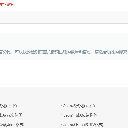
度≦8%
度百分比，可以快速检测页面关键词出现的数量和密度，更适合蜘蛛的搜索
式化(上下)
Json格式化(左右)
成Java实体类
Json生成Go结构体
CSV转Json格式
Json转Excel/CSV格式