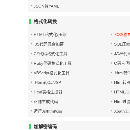
JSON转YAML
格式化转换
HTML格式化/压缩
CSS格
JS代码混合加密
SQL压
C#代码格式化工具
JAVA
Ruby代码格式化工具
C语言代
VBScript格式化工具
Html转J
Html转C#/JSP
Html转
Html表格生成器
HTML/
正则生成代码
Html过
运行Js/html/css
Xpath
加解密编码