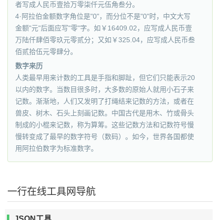
者写成人民币壹拾万零柒仟元伍角叁分。
4·阿拉伯金额数字角位是"0"，而分位不是"0"时，中文大写
金额"元"后面应写"零"字。如￥16409.02，应写成人民币壹
万陆仟肆佰零玖元零贰分；又如￥325.04，应写成人民币叁
佰贰拾伍元零肆分。
数字来历
人类最早用来计数的工具是手指和脚趾，但它们只能表示20
以内的数字。当数目很多时，大多数的原始人就用小石子来
记数。渐渐地，人们又发明了打绳结来记数的方法，或者在
兽皮、树木、石头上刻画记数。中国古代是用木、竹或骨头
制成的小棍来记数，称为算筹。这些记数方法和记数符号慢
慢转变成了最早的数字符号（数码）。如今，世界各国都使
用阿拉伯数字为标准数字。
一行在线工具网导航
JSON工具