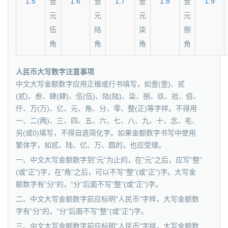
1.5
壹
1.6
壹
1.7
壹
1.8
壹
1.9
元
元
元
元
伍
陆
柒
捌
角
角
角
角
人民币大写数字注意事项
中文大写金额数字应用正楷或行书填写，如壹(壹)、贰
(贰)、叁、肆(肆)、伍(伍)、陆(陆)、柒、捌、玖、拾、佰、
仟、万(万)、亿、元、角、分、零、整(正)等字样。不得用
一、二(两)、三、四、五、六、七、八、九、十、念、毛、
另(或0)填写，不得自造简化字。如果金额数字书写中使用
繁体字，如贰、陆、亿、万、圆的，也应受理。
一、中文大写金额数字到"元"为止的，在"元"之后，应写"整"
(或"正")字，在"角"之后，可以不写"整"(或"正")字。大写金
额数字有"分"的，"分"后面不写"整"(或"正")字。
二、中文大写金额数字前应标明"人民币"字样，大写金额数
字有"分"的，"分"后面不写"整"(或"正")字。
三、中文大写金额数字前应标明"人民币"字样，大写金额数