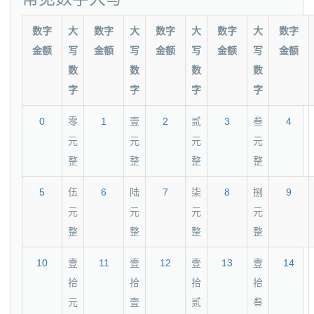
数字
大
数字
大
数字
大
数字
大
数字
金额
写
金额
写
金额
写
金额
写
金额
数
数
数
数
字
字
字
字
0
零
1
壹
2
贰
3
叁
4
元
元
元
元
整
整
整
整
5
伍
6
陆
7
柒
8
捌
9
元
元
元
元
整
整
整
整
10
壹
11
壹
12
壹
13
壹
14
拾
拾
拾
拾
元
壹
贰
叁