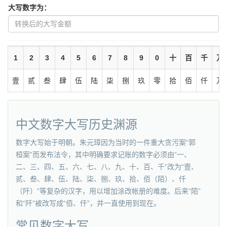
大写数字为：
1
2
3
4
5
6
7
8
9
0
十
百
千
万
壹
贰
叁
肆
伍
陆
柒
捌
玖
零
拾
佰
仟
万
中文数字大写历史渊源
数字大写始于明朝。朱元璋因为当时的一件重大贪污案“郭
桓案”而发布法令，其中明确要求记账的数字必须由“一、
二、三、四、五、六、七、八、九、十、百、千”改为“壹、
贰、叁、肆、伍、陆、柒、捌、玖、拾、佰（陌）、仟
（阡）”等复杂的汉字，用以增加涂改帐册的难度。后来“陌”
和“阡”被改写成“佰、仟”，并一直使用到现在。
常见数字大写