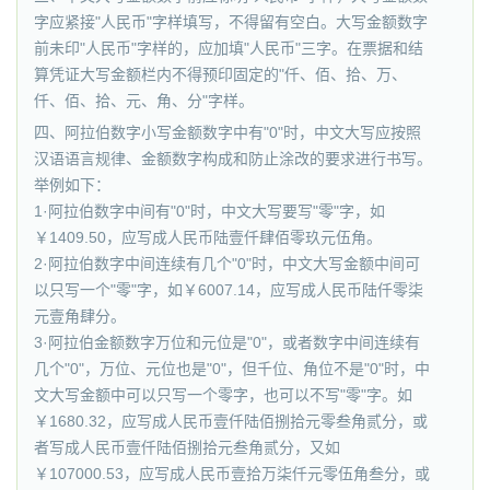
字应紧接"人民币"字样填写，不得留有空白。大写金额数字
前未印"人民币"字样的，应加填"人民币"三字。在票据和结
算凭证大写金额栏内不得预印固定的"仟、佰、拾、万、
仟、佰、拾、元、角、分"字样。
四、阿拉伯数字小写金额数字中有"0"时，中文大写应按照
汉语语言规律、金额数字构成和防止涂改的要求进行书写。
举例如下：
1·阿拉伯数字中间有"0"时，中文大写要写"零"字，如
￥1409.50，应写成人民币陆壹仟肆佰零玖元伍角。
2·阿拉伯数字中间连续有几个"0"时，中文大写金额中间可
以只写一个"零"字，如￥6007.14，应写成人民币陆仟零柒
元壹角肆分。
3·阿拉伯金额数字万位和元位是"0"，或者数字中间连续有
几个"0"，万位、元位也是"0"，但千位、角位不是"0"时，中
文大写金额中可以只写一个零字，也可以不写"零"字。如
￥1680.32，应写成人民币壹仟陆佰捌拾元零叁角贰分，或
者写成人民币壹仟陆佰捌拾元叁角贰分，又如
￥107000.53，应写成人民币壹拾万柒仟元零伍角叁分，或