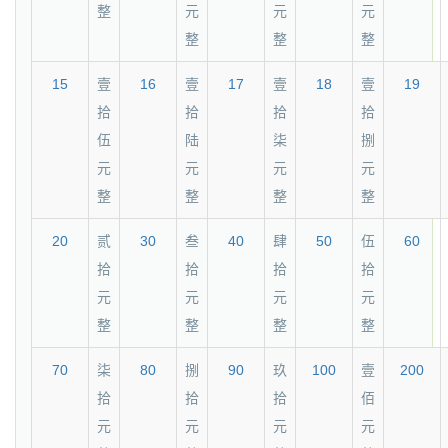
整
元
元
元
整
整
整
15
壹
16
壹
17
壹
18
壹
19
拾
拾
拾
拾
伍
陆
柒
捌
元
元
元
元
整
整
整
整
20
贰
30
叁
40
肆
50
伍
60
拾
拾
拾
拾
元
元
元
元
整
整
整
整
70
柒
80
捌
90
玖
100
壹
200
拾
拾
拾
佰
元
元
元
元